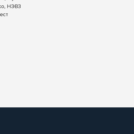
ко, НЭВЗ
ест