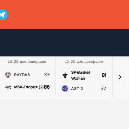
сб, 20 дек. завершен
сб, 20 дек. завершен
SP-Basket
33
81
RAYDAS
Woman
86
МБА-Глория (2)
37
AST 2