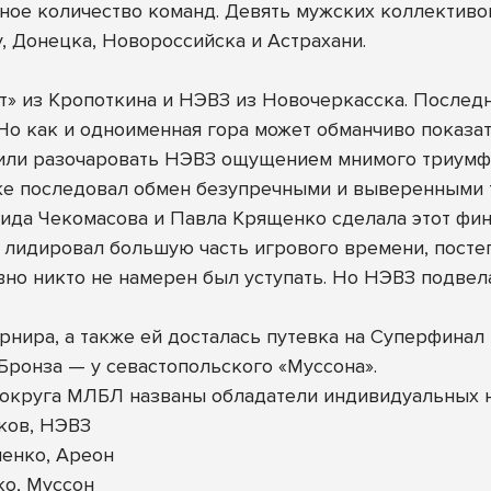
ное количество команд. Девять мужских коллективов
у, Донецка, Новороссийска и Астрахани.
т» из Кропоткина и НЭВЗ из Новочеркасска. Послед
. Но как и одноименная гора может обманчиво показ
шили разочаровать НЭВЗ ощущением мнимого триумф
же последовал обмен безупречными и выверенными т
ида Чекомасова и Павла Крященко сделала этот фин
лидировал большую часть игрового времени, постеп
вно никто не намерен был уступать. Но НЭВЗ подвела
урнира, а также ей досталась путевка на Суперфин
ронза — у севастопольского «Муссона».
округа МЛБЛ названы обладатели индивидуальных 
ков, НЭВЗ
енко, Ареон
ко, Муссон