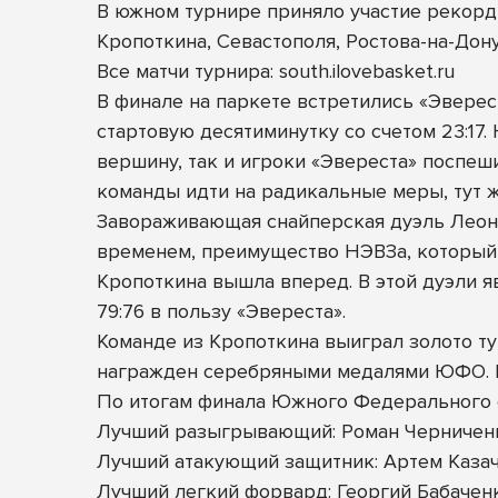
В южном турнире приняло участие рекорд
Кропоткина, Севастополя, Ростова-на-Дон
Все матчи турнира: south.ilovebasket.ru
В финале на паркете встретились «Эверес
стартовую десятиминутку со счетом 23:17
вершину, так и игроки «Эвереста» поспе
команды идти на радикальные меры, тут 
Завораживающая снайперская дуэль Леон
временем, преимущество НЭВЗа, который 
Кропоткина вышла вперед. В этой дуэли я
79:76 в пользу «Эвереста».
Команде из Кропоткина выиграл золото т
награжден серебряными медалями ЮФО. Б
По итогам финала Южного Федерального 
Лучший разыгрывающий: Роман Черничен
Лучший атакующий защитник: Артем Казач
Лучший легкий форвард: Георгий Бабачен