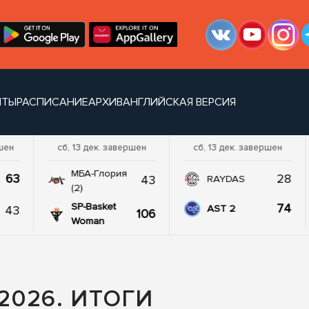
НТЫ
РАСПИСАНИЕ
АРХИВ
АНГЛИЙСКАЯ ВЕРСИЯ
ршен
сб, 13 дек. завершен
сб, 13 дек. завершен
МБА-Глория
63
28
43
RAYDAS
(2)
SP-Basket
74
43
AST 2
106
Woman
026. ИТОГИ