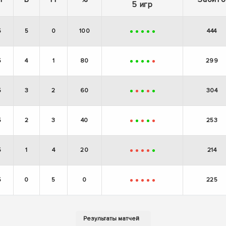
5 игр
5
5
0
100
444
+
+
+
+
+
5
4
1
80
299
+
+
+
+
-
5
3
2
60
304
+
-
+
-
+
5
2
3
40
253
-
+
-
+
-
5
1
4
20
214
-
-
-
-
+
5
0
5
0
225
-
-
-
-
-