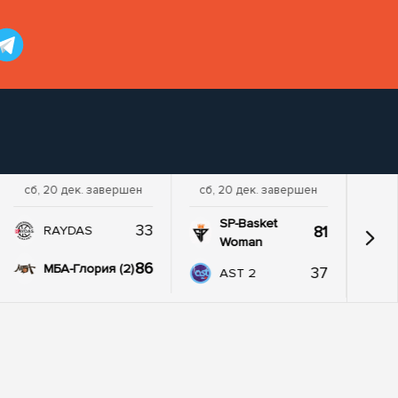
сб, 20 дек. завершен
сб, 20 дек. завершен
SP-Basket
33
81
RAYDAS
Woman
86
МБА-Глория (2)
37
AST 2