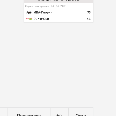
Серия завершена 24.04.2021
МБА-Глория
73
Run'n'Gun
46
Пропущено
+/-
Очки