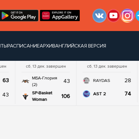
НТЫ
РАСПИСАНИЕ
АРХИВ
АНГЛИЙСКАЯ ВЕРСИЯ
ршен
сб, 13 дек. завершен
сб, 13 дек. завершен
МБА-Глория
63
28
43
RAYDAS
(2)
SP-Basket
74
43
AST 2
106
Woman