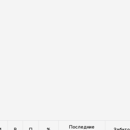
Последние
И
В
П
%
Забито