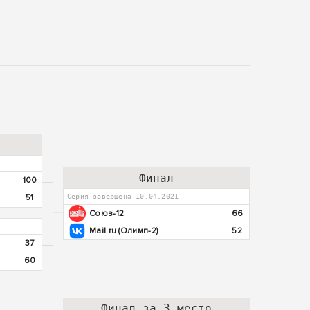
Финал
100
51
Серия завершена 10.04.2021
Союз-12
66
Mail.ru (Олимп-2)
52
37
60
Финал за 3 место